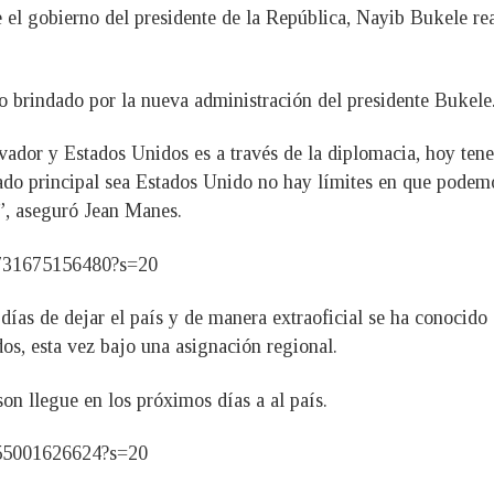
e el gobierno del presidente de la República, Nayib Bukele rea
o brindado por la nueva administración del presidente Bukele
lvador y Estados Unidos es a través de la diplomacia, hoy ten
do principal sea Estados Unido no hay límites en que podemos 
”, aseguró Jean Manes.
976731675156480?s=20
ías de dejar el país y de manera extraoficial se ha conocid
os, esta vez bajo una asignación regional.
n llegue en los próximos días a al país.
555001626624?s=20