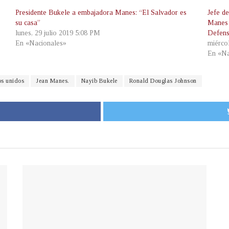
Presidente Bukele a embajadora Manes: “El Salvador es
Jefe d
su casa”
Manes 
lunes, 29 julio 2019 5:08 PM
Defen
En «Nacionales»
miérco
En «Na
os unidos
Jean Manes.
Nayib Bukele
Ronald Douglas Johnson