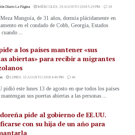
ón Diario La Página
MIÉRCOLES, 29 AGOSTO 2018 5:29 PM
18
 Meza Munguía, de 31 años, dormía plácidamente en
tamento en el condado de Cobb, Georgia, Estados
 cuando ...
ide a los países mantener «sus
as abiertas» para recibir a migrantes
zolanos
as
LUNES, 13 AGOSTO 2018 4:40 PM
46
pidió este lunes 13 de agosto en que todos los países
 mantengan sus puertas abiertas a las personas ...
doreña pide al gobierno de EE.UU.
ficarse con su hija de un año para
antarla