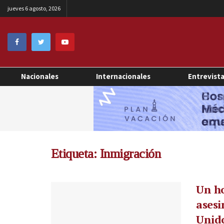
jueves 6 agosto, 2026
Nacionales
Internacionales
Entrevist
Etiqueta:
Inmigración
Un h
asesi
Unid