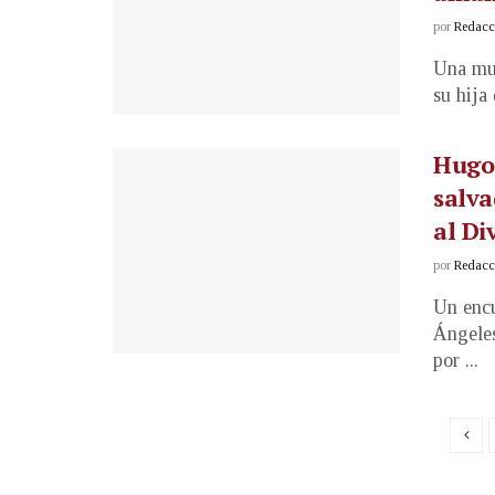
por
Redacci
Una muj
su hija 
Hugo
salva
al Di
por
Redacci
Un encu
Ángeles
por ...