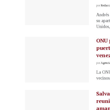
por
Redacci
Andrés
su apar
Unidos,
ONU p
puert
vene
por
Agenci
La ONU 
vecinos
Salva
reuni
amam