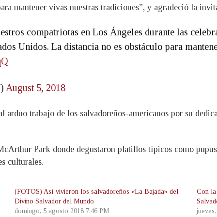
ara mantener vivas nuestras tradiciones”, y agradeció la invit
tros compatriotas en Los Ángeles durante las celebra
dos Unidos. La distancia no es obstáculo para mantener
qQ
V)
August 5, 2018
l arduo trabajo de los salvadoreños-americanos por su dedicac
cArthur Park donde degustaron platillos típicos como pupusas,
s culturales.
(FOTOS) Así vivieron los salvadoreños «La Bajada» del
Con la 
Divino Salvador del Mundo
Salvad
domingo, 5 agosto 2018 7:46 PM
jueves