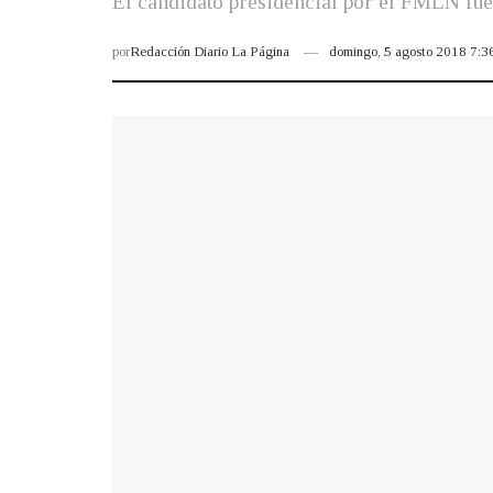
El candidato presidencial por el FMLN fue 
por
Redacción Diario La Página
domingo, 5 agosto 2018 7: