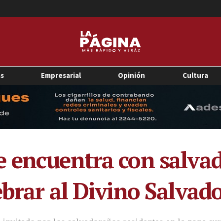
as
Empresarial
Opinión
Cultura
 encuentra con salva
ebrar al Divino Salva