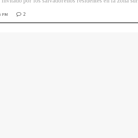
invitado por los salvadoreños residentes en la zona sur
2
36 PM