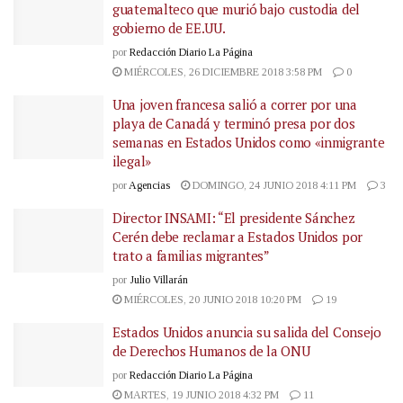
guatemalteco que murió bajo custodia del
gobierno de EE.UU.
por
Redacción Diario La Página
MIÉRCOLES, 26 DICIEMBRE 2018 3:58 PM
0
Una joven francesa salió a correr por una
playa de Canadá y terminó presa por dos
semanas en Estados Unidos como «inmigrante
ilegal»
por
Agencias
DOMINGO, 24 JUNIO 2018 4:11 PM
3
Director INSAMI: “El presidente Sánchez
Cerén debe reclamar a Estados Unidos por
trato a familias migrantes”
por
Julio Villarán
MIÉRCOLES, 20 JUNIO 2018 10:20 PM
19
Estados Unidos anuncia su salida del Consejo
de Derechos Humanos de la ONU
por
Redacción Diario La Página
MARTES, 19 JUNIO 2018 4:32 PM
11