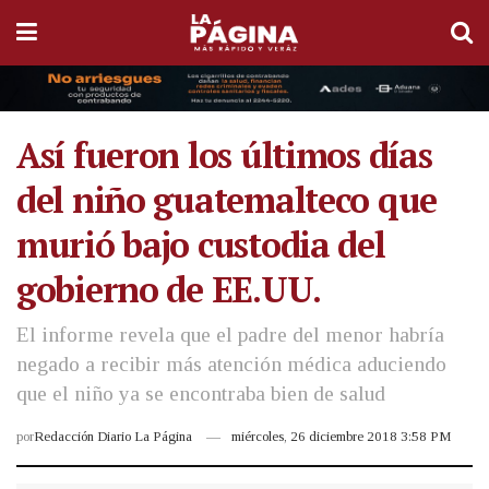
Así fueron los últimos días
del niño guatemalteco que
murió bajo custodia del
gobierno de EE.UU.
El informe revela que el padre del menor habría
negado a recibir más atención médica aduciendo
que el niño ya se encontraba bien de salud
por
Redacción Diario La Página
miércoles, 26 diciembre 2018 3:58 PM