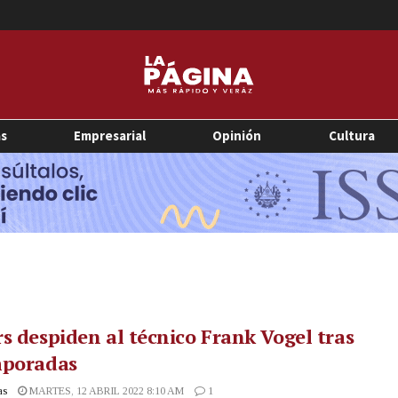
as
Empresarial
Opinión
Cultura
s despiden al técnico Frank Vogel tras
mporadas
as
MARTES, 12 ABRIL 2022 8:10 AM
1