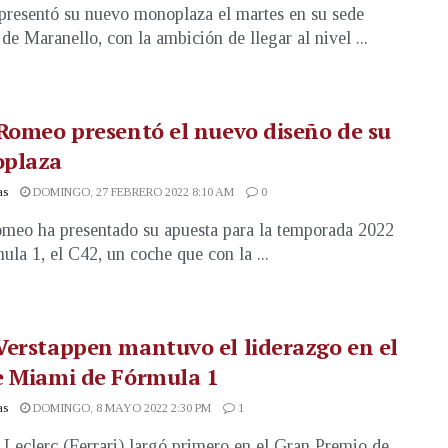
 presentó su nuevo monoplaza el martes en su sede
 de Maranello, con la ambición de llegar al nivel ...
Romeo presentó el nuevo diseño de su
plaza
as
DOMINGO, 27 FEBRERO 2022 8:10 AM
0
meo ha presentado su apuesta para la temporada 2022
ula 1, el C42, un coche que con la ...
erstappen mantuvo el liderazgo en el
e Miami de Fórmula 1
as
DOMINGO, 8 MAYO 2022 2:30 PM
1
 Leclerc (Ferrari) largó primero en el Gran Premio de