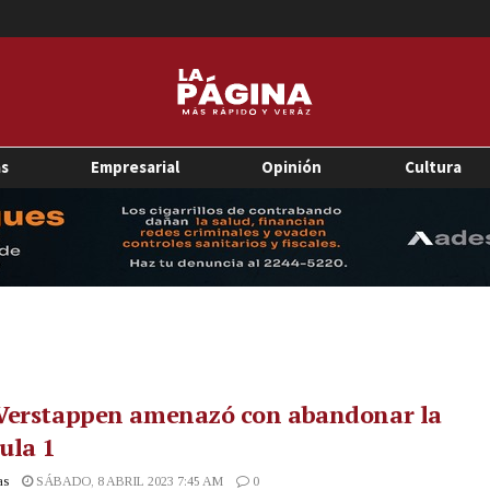
as
Empresarial
Opinión
Cultura
Verstappen amenazó con abandonar la
ula 1
as
SÁBADO, 8 ABRIL 2023 7:45 AM
0