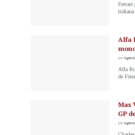
Ferrari
italiana
Alfa 
mono
por
Agenci
Alfa Ro
de Fórm
Max V
GP d
por
Agenci
Charles