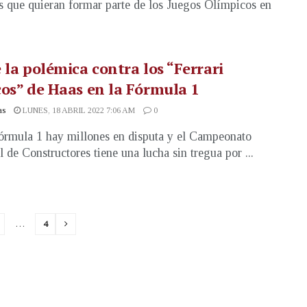
s que quieran formar parte de los Juegos Olímpicos en
 la polémica contra los “Ferrari
os” de Haas en la Fórmula 1
as
LUNES, 18 ABRIL 2022 7:06 AM
0
órmula 1 hay millones en disputa y el Campeonato
 de Constructores tiene una lucha sin tregua por ...
…
4