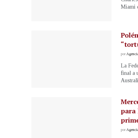
Miami d
Polém
“tort
por
Agenci
La Fede
final a
Australi
Merce
para 
prime
por
Agenci