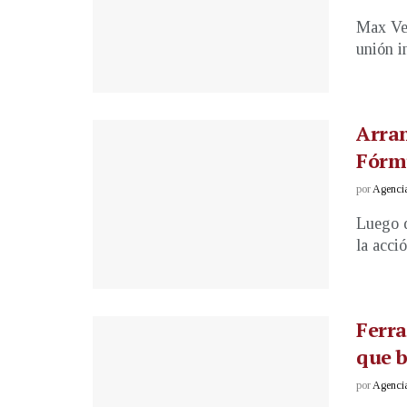
Max Ver
unión i
Arran
Fórm
por
Agenci
Luego d
la acció
Ferra
que b
por
Agenci