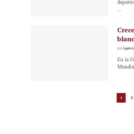
deporte
...
Crece
blanc
por
Agenci
En la F
Mundial
1
2