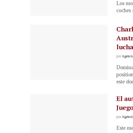
Los mot
coches s
Charl
Austr
luch
por
Agenci
Dominad
positio
este dom
El au
Juego
por
Agenci
Este me