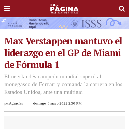
Max Verstappen mantuvo el
liderazgo en el GP de Miami
de Fórmula 1
El neerlandés campeón mundial superó al
monegasco de Ferrari y comanda la carrera en los
Estados Unidos, ante una multitud
por
Agencias
domingo, 8 mayo 2022 2:30 PM