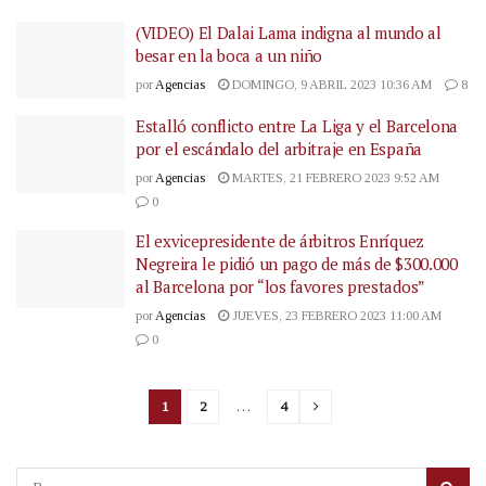
(VIDEO) El Dalai Lama indigna al mundo al
besar en la boca a un niño
por
Agencias
DOMINGO, 9 ABRIL 2023 10:36 AM
8
Estalló conflicto entre La Liga y el Barcelona
por el escándalo del arbitraje en España
por
Agencias
MARTES, 21 FEBRERO 2023 9:52 AM
0
El exvicepresidente de árbitros Enríquez
Negreira le pidió un pago de más de $300.000
al Barcelona por “los favores prestados”
por
Agencias
JUEVES, 23 FEBRERO 2023 11:00 AM
0
1
2
…
4