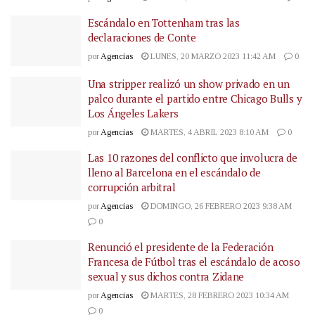
Escándalo en Tottenham tras las
declaraciones de Conte
por
Agencias
LUNES, 20 MARZO 2023 11:42 AM
0
Una stripper realizó un show privado en un
palco durante el partido entre Chicago Bulls y
Los Ángeles Lakers
por
Agencias
MARTES, 4 ABRIL 2023 8:10 AM
0
Las 10 razones del conflicto que involucra de
lleno al Barcelona en el escándalo de
corrupción arbitral
por
Agencias
DOMINGO, 26 FEBRERO 2023 9:38 AM
0
Renunció el presidente de la Federación
Francesa de Fútbol tras el escándalo de acoso
sexual y sus dichos contra Zidane
por
Agencias
MARTES, 28 FEBRERO 2023 10:34 AM
0