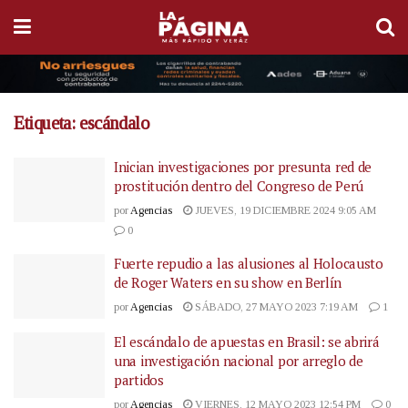
Etiqueta:
escándalo
Inician investigaciones por presunta red de
prostitución dentro del Congreso de Perú
por
Agencias
JUEVES, 19 DICIEMBRE 2024 9:05 AM
0
Fuerte repudio a las alusiones al Holocausto
de Roger Waters en su show en Berlín
por
Agencias
SÁBADO, 27 MAYO 2023 7:19 AM
1
El escándalo de apuestas en Brasil: se abrirá
una investigación nacional por arreglo de
partidos
por
Agencias
VIERNES, 12 MAYO 2023 12:54 PM
0