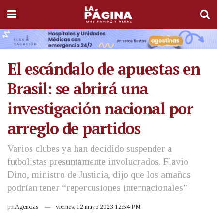
El escándalo de apuestas en
Brasil: se abrirá una
investigación nacional por
arreglo de partidos
Varios clubes ya han decidido suspender a
futbolistas presuntamente involucrados. Flavio
Dino, ministro de Justicia, dijo que los amaños
podrían tener “repercusiones internacionales”
por
Agencias
viernes, 12 mayo 2023 12:54 PM