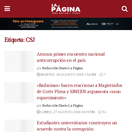
Etiqueta:
CSJ
Arranca primer encuentro nacional
anticorrupción en el país
por
Redacción Diario La Página
MARTES, 28 AGOSTO 2018 1:54 PM
7
«Bailarinas» hacen reaccionar a Magistrados
de Corte Plena y SINEJUS argumenta «sano
esparcimiento»
por
Redacción Diario La Página
LUNES, 27 AGOSTO 2018 10:39 PM
51
Estudiantes universitarios construyen un
acuerdo contra la corrupción