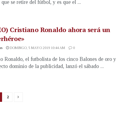
que se retire del fútbol, y es que el ...
O) Cristiano Ronaldo ahora será un
erhéroe»
as
DOMINGO, 5 MAYO 2019 10:44 AM
0
no Ronaldo, el futbolista de los cinco Balones de oro y
ecto dominio de la publicidad, lanzó el sábado ...
2