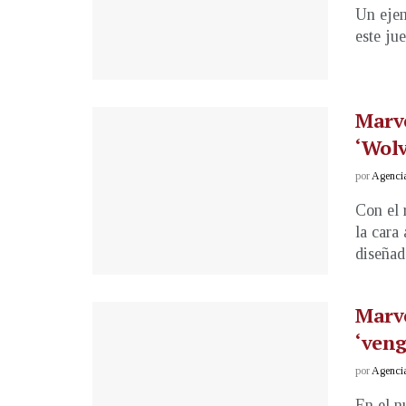
Un ejem
este ju
Marve
‘Wolv
por
Agenci
Con el 
la cara 
diseñado
Marve
‘veng
por
Agenci
En el n