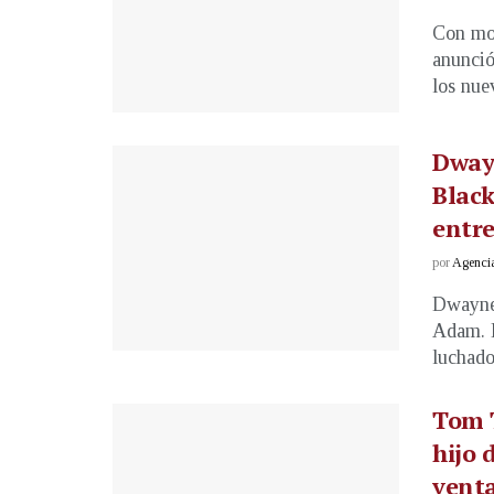
Con mot
anunció
los nue
Dwayn
Black
entr
por
Agenci
Dwayne 
Adam. D
luchador
Tom T
hijo 
vent