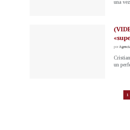
una vez 
(VIDE
«sup
por
Agenci
Cristia
un perf
1