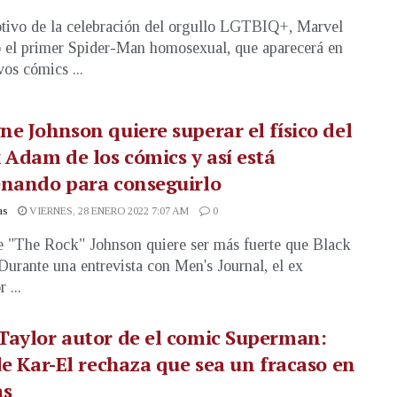
ivo de la celebración del orgullo LGTBIQ+, Marvel
 el primer Spider-Man homosexual, que aparecerá en
vos cómics ...
e Johnson quiere superar el físico del
 Adam de los cómics y así está
enando para conseguirlo
as
VIERNES, 28 ENERO 2022 7:07 AM
0
"The Rock" Johnson quiere ser más fuerte que Black
urante una entrevista con Men's Journal, el ex
 ...
aylor autor de el comic Superman:
de Kar-El rechaza que sea un fracaso en
as