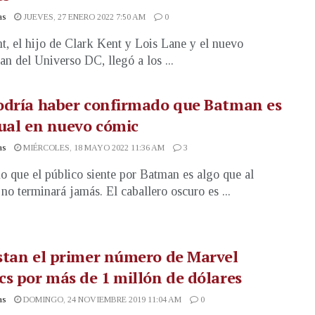
as
JUEVES, 27 ENERO 2022 7:50 AM
0
t, el hijo de Clark Kent y Lois Lane y el nuevo
n del Universo DC, llegó a los ...
odría haber confirmado que Batman es
ual en nuevo cómic
as
MIÉRCOLES, 18 MAYO 2022 11:36 AM
3
ño que el público siente por Batman es algo que al
 no terminará jamás. El caballero oscuro es ...
stan el primer número de Marvel
s por más de 1 millón de dólares
as
DOMINGO, 24 NOVIEMBRE 2019 11:04 AM
0