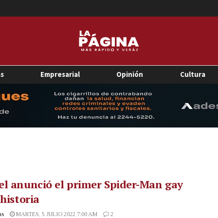
as
Empresarial
Opinión
Cultura
l anunció el primer Spider-Man gay
 historia
as
MARTES, 5 JULIO 2022 7:00 AM
2