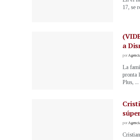
17, se r
(VIDE
a Dis
por
Agenci
La fami
pronta 
Plus, ...
Crist
súpe
por
Agenci
Cristia