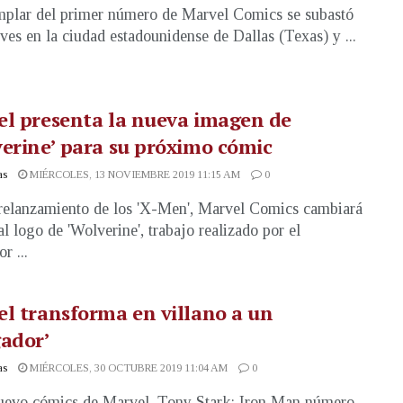
plar del primer número de Marvel Comics se subastó
eves en la ciudad estadounidense de Dallas (Texas) y ...
l presenta la nueva imagen de
erine’ para su próximo cómic
as
MIÉRCOLES, 13 NOVIEMBRE 2019 11:15 AM
0
relanzamiento de los 'X-Men', Marvel Comics cambiará
al logo de 'Wolverine', trabajo realizado por el
r ...
l transforma en villano a un
ador’
as
MIÉRCOLES, 30 OCTUBRE 2019 11:04 AM
0
uevo cómics de Marvel, Tony Stark: Iron Man número