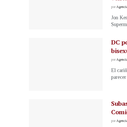
por
Agenci
Jon Ken
Superma
DC p
bisex
por
Agenci
El cari
parecer
Suba
Comic
por
Agenci