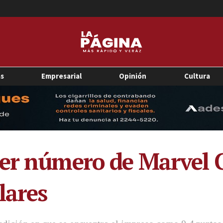
as
Empresarial
Opinión
Cultura
mer número de Marvel 
lares