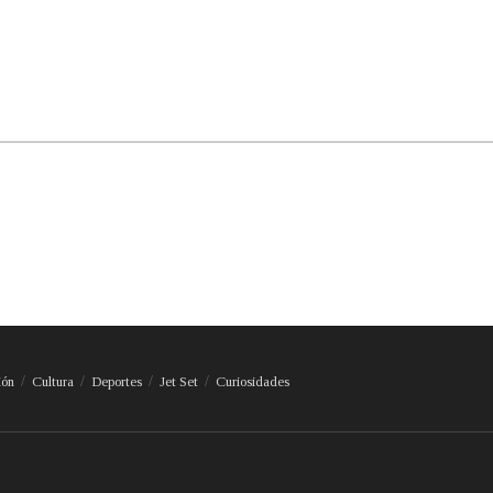
ión
Cultura
Deportes
Jet Set
Curiosidades