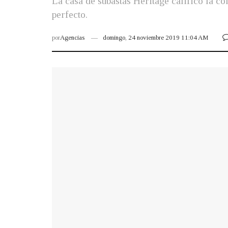
La casa de subastas Heritage calificó la c
perfecto.
por
Agencias
domingo, 24 noviembre 2019 11:04 AM