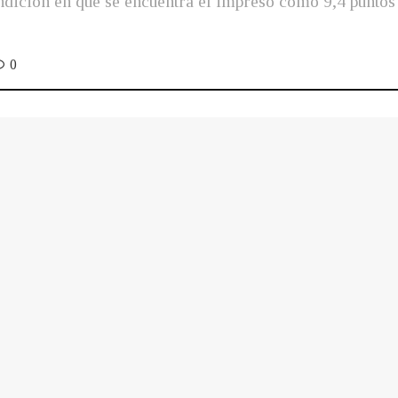
ondición en que se encuentra el impreso como 9,4 punto
0