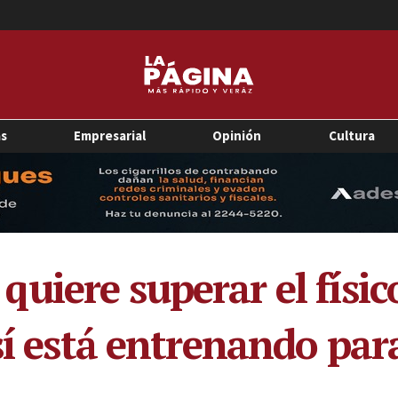
as
Empresarial
Opinión
Cultura
uiere superar el físi
sí está entrenando par