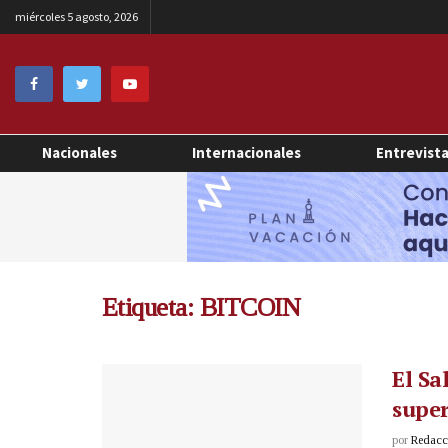
miércoles 5 agosto, 2026
Nacionales
Internacionales
Entrevist
Etiqueta:
BITCOIN
El Sa
super
por
Redacci