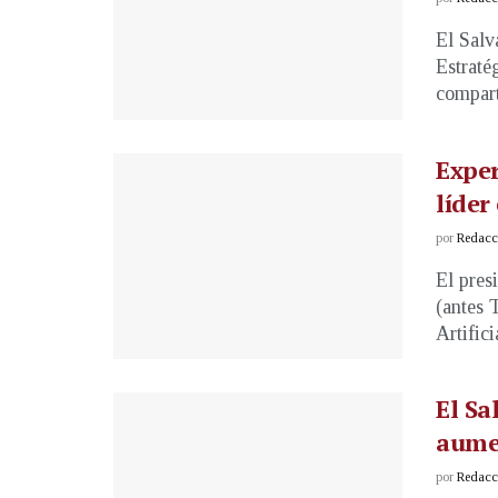
El Salv
Estraté
compart
Exper
líder
por
Redacci
El pres
(antes 
Artifici
El Sa
aumen
por
Redacci