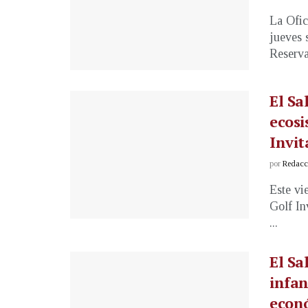
La Ofic
jueves 
Reserva 
El Sa
ecosi
Invit
por
Redacci
Este vi
Golf In
...
El Sa
infan
econ