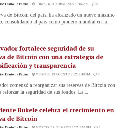
ón Diario La Página
LUNES, 6 OCTUBRE 2025 10:04 AM
0
rva de Bitcoin del país, ha alcanzado un nuevo máximo
co, consolidando al país como pionero mundial en la ...
lvador fortalece seguridad de su
va de Bitcoin con una estrategia de
sificación y transparencia
ón Diario La Página
VIERNES, 29 AGOSTO 2025 5:48 PM
0
ador comenzó a reorganizar sus reservas de Bitcoin con
e reforzar la seguridad de sus fondos. La ...
dente Bukele celebra el crecimiento en
va de Bitcoin
ón Diario La Página
MIÉRCOLES, 21 MAYO 2025 6:53 PM
0