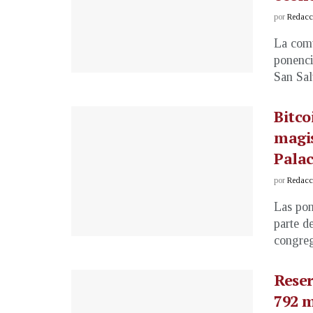
por
Redacci
La comu
ponenci
San Sal
Bitco
magis
Palac
por
Redacci
Las pon
parte d
congreg
Reser
792 m