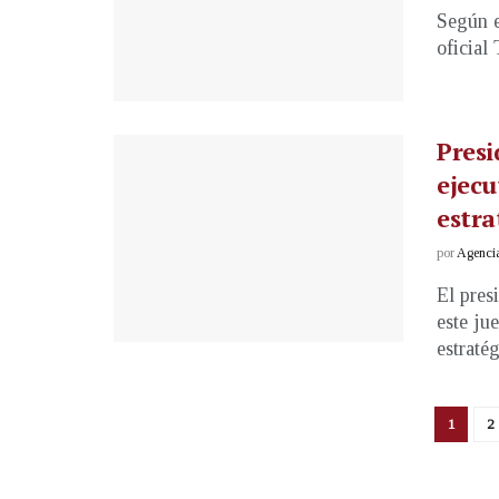
Según e
oficial
Pres
ejecu
estra
por
Agenci
El pres
este ju
estratég
1
2