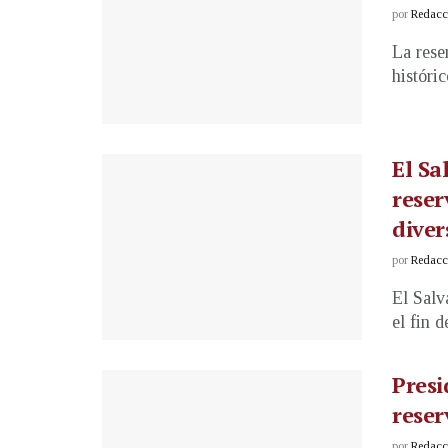
por
Redacci
La rese
históri
El Sa
reser
diver
por
Redacci
El Salv
el fin d
Presi
reser
por
Redacci