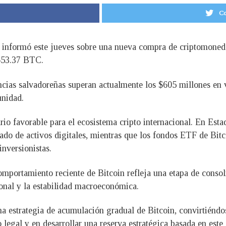
Co
r informó este jueves sobre una nueva compra de criptomoneda
,653.37 BTC.
ncias salvadoreñas superan actualmente los $605 millones en 
unidad.
o favorable para el ecosistema cripto internacional. En Esta
ado de activos digitales, mientras que los fondos ETF de Bitc
nversionistas.
omportamiento reciente de Bitcoin refleja una etapa de consol
cional y la estabilidad macroeconómica.
a estrategia de acumulación gradual de Bitcoin, convirtiénd
gal y en desarrollar una reserva estratégica basada en este a