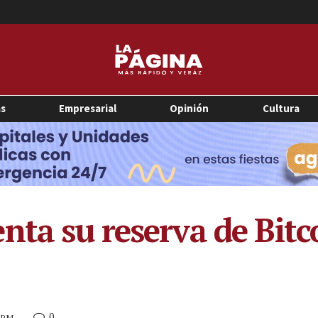
as
Empresarial
Opinión
Cultura
ta su reserva de Bitco
0
9 PM