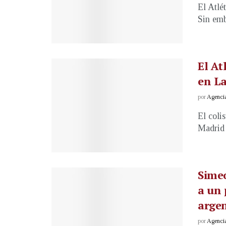
El Atlé
Sin emb
El At
en L
por
Agenci
El coli
Madrid 
Simeo
a un 
arge
por
Agenci