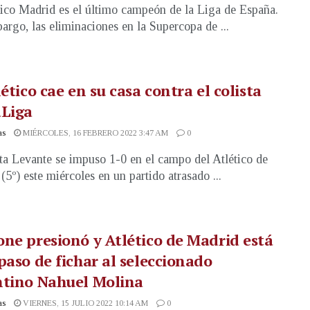
tico Madrid es el último campeón de la Liga de España.
argo, las eliminaciones en la Supercopa de ...
lético cae en su casa contra el colista
aLiga
as
MIÉRCOLES, 16 FEBRERO 2022 3:47 AM
0
sta Levante se impuso 1-0 en el campo del Atlético de
(5º) este miércoles en un partido atrasado ...
ne presionó y Atlético de Madrid está
paso de fichar al seleccionado
ntino Nahuel Molina
as
VIERNES, 15 JULIO 2022 10:14 AM
0