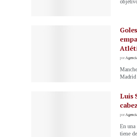
objetiv
Goles
empat
Atlét
por
Agenci
Manches
Madrid 
Luis 
cabe
por
Agenci
En una 
tiene d