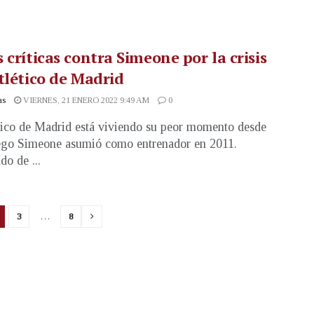
 críticas contra Simeone por la crisis
tlético de Madrid
as
VIERNES, 21 ENERO 2022 9:49 AM
0
tico de Madrid está viviendo su peor momento desde
ego Simeone asumió como entrenador en 2011.
do de ...
3
…
8