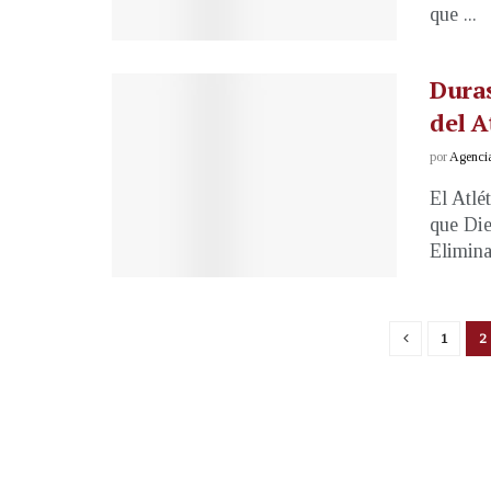
que ...
Duras
del A
por
Agenci
El Atlé
que Di
Elimina
1
2