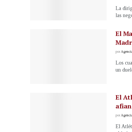
La diri
las neg
El Ma
Madri
por
Agenci
Los cua
un duel
El At
afia
por
Agenci
El Atlé