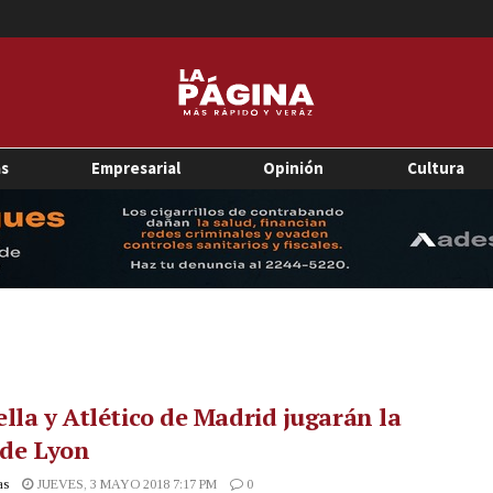
as
Empresarial
Opinión
Cultura
lla y Atlético de Madrid jugarán la
 de Lyon
as
JUEVES, 3 MAYO 2018 7:17 PM
0