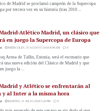
tico de Madrid se proclamó campeón de la Supercopa
a por tercera vez en su historia (tras 2010 ...
Madrid-Atlético Madrid, un clásico que
á en juego la Supercopa de Europa
as
MIÉRCOLES, 15 AGOSTO 2018 8:08 AM
0
oq Arena de Tallin, Estonia, será el escenario que
rá una nueva edición del Clásico de Madrid y que
n juego la ...
Madrid y Atlético se enfrentarán al
 y al Inter a la misma hora
as
MARTES, 31 JULIO 2018 5:26 PM
0
ido más esperado de este verano es sin duda el que