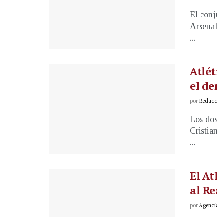
El conj
Arsenal
...
Atlét
el de
por
Redacci
Los dos
Cristia
...
El At
al Re
por
Agenci