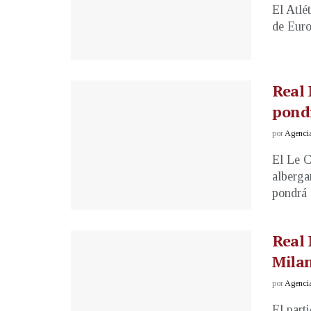
El Atlé
de Europ
Real 
pondr
por
Agenci
El Le C
alberga
pondrá e
Real 
Milan
por
Agenci
El part