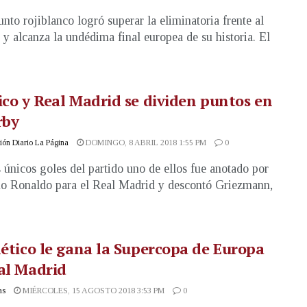
unto rojiblanco logró superar la eliminatoria frente al
 y alcanza la undédima final europea de su historia. El
ico y Real Madrid se dividen puntos en
rby
ón Diario La Página
DOMINGO, 8 ABRIL 2018 1:55 PM
0
 únicos goles del partido uno de ellos fue anotado por
no Ronaldo para el Real Madrid y descontó Griezmann,
lético le gana la Supercopa de Europa
al Madrid
as
MIÉRCOLES, 15 AGOSTO 2018 3:53 PM
0