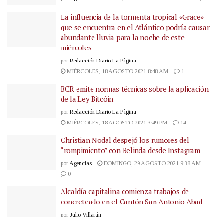
La influencia de la tormenta tropical «Grace»
que se encuentra en el Atlántico podría causar
abundante lluvia para la noche de este
miércoles
por
Redacción Diario La Página
MIÉRCOLES, 18 AGOSTO 2021 8:48 AM
1
BCR emite normas técnicas sobre la aplicación
de la Ley Bitcóin
por
Redacción Diario La Página
MIÉRCOLES, 18 AGOSTO 2021 3:49 PM
14
Christian Nodal despejó los rumores del
“rompimiento” con Belinda desde Instagram
por
Agencias
DOMINGO, 29 AGOSTO 2021 9:38 AM
0
Alcaldía capitalina comienza trabajos de
concreteado en el Cantón San Antonio Abad
por
Julio Villarán