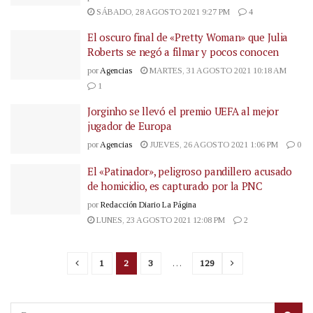
SÁBADO, 28 AGOSTO 2021 9:27 PM
4
El oscuro final de «Pretty Woman» que Julia
Roberts se negó a filmar y pocos conocen
por
Agencias
MARTES, 31 AGOSTO 2021 10:18 AM
1
Jorginho se llevó el premio UEFA al mejor
jugador de Europa
por
Agencias
JUEVES, 26 AGOSTO 2021 1:06 PM
0
El «Patinador», peligroso pandillero acusado
de homicidio, es capturado por la PNC
por
Redacción Diario La Página
LUNES, 23 AGOSTO 2021 12:08 PM
2
1
2
3
…
129