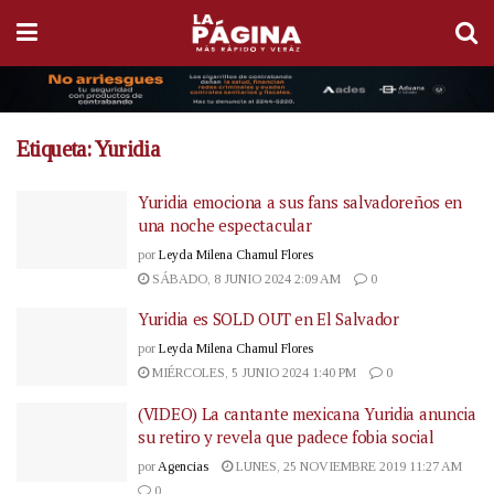
Etiqueta:
Yuridia
Yuridia emociona a sus fans salvadoreños en
una noche espectacular
por
Leyda Milena Chamul Flores
SÁBADO, 8 JUNIO 2024 2:09 AM
0
Yuridia es SOLD OUT en El Salvador
por
Leyda Milena Chamul Flores
MIÉRCOLES, 5 JUNIO 2024 1:40 PM
0
(VIDEO) La cantante mexicana Yuridia anuncia
su retiro y revela que padece fobia social
por
Agencias
LUNES, 25 NOVIEMBRE 2019 11:27 AM
0