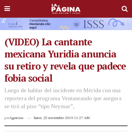
(VIDEO) La cantante
mexicana Yuridia anuncia
su retiro y revela que padece
fobia social
Luego de hablar del incidente en Mérida con una
reportera del programa Ventaneando que asegura
se tiró al piso “tipo Neymar”,
por
Agencias
lunes, 25 noviembre 2019 11:27 AM