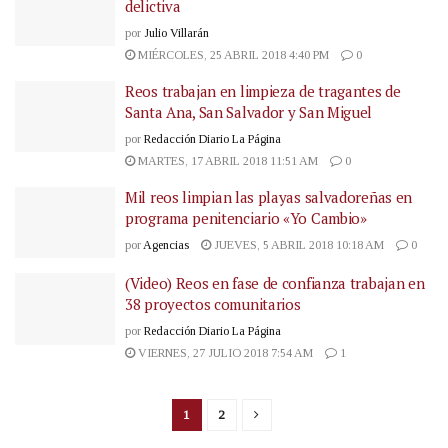
delictiva
por
Julio Villarán
MIÉRCOLES, 25 ABRIL 2018 4:40 PM
0
Reos trabajan en limpieza de tragantes de
Santa Ana, San Salvador y San Miguel
por
Redacción Diario La Página
MARTES, 17 ABRIL 2018 11:51 AM
0
Mil reos limpian las playas salvadoreñas en
programa penitenciario «Yo Cambio»
por
Agencias
JUEVES, 5 ABRIL 2018 10:18 AM
0
(Video) Reos en fase de confianza trabajan en
38 proyectos comunitarios
por
Redacción Diario La Página
VIERNES, 27 JULIO 2018 7:54 AM
1
1
2