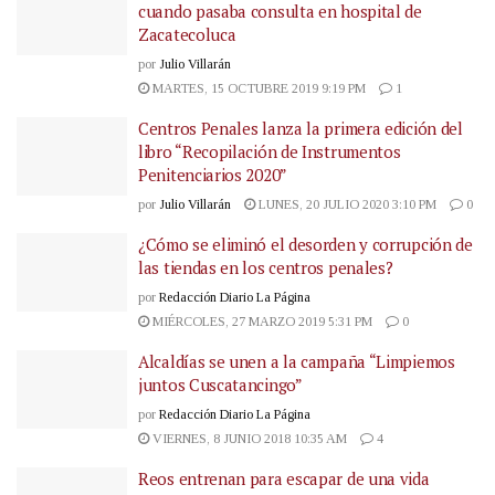
cuando pasaba consulta en hospital de
Zacatecoluca
por
Julio Villarán
MARTES, 15 OCTUBRE 2019 9:19 PM
1
Centros Penales lanza la primera edición del
libro “Recopilación de Instrumentos
Penitenciarios 2020”
por
Julio Villarán
LUNES, 20 JULIO 2020 3:10 PM
0
¿Cómo se eliminó el desorden y corrupción de
las tiendas en los centros penales?
por
Redacción Diario La Página
MIÉRCOLES, 27 MARZO 2019 5:31 PM
0
Alcaldías se unen a la campaña “Limpiemos
juntos Cuscatancingo”
por
Redacción Diario La Página
VIERNES, 8 JUNIO 2018 10:35 AM
4
Reos entrenan para escapar de una vida