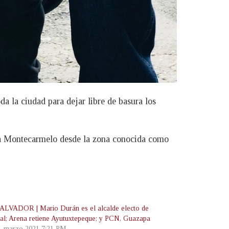
a la ciudad para dejar libre de basura los
nia Montecarmelo desde la zona conocida como
LVADOR | Mario Durán es el alcalde electo de
ital; Arena retiene Ayutuxtepeque; y PCN, Guazapa
 1 marzo 2021 7:21 PM