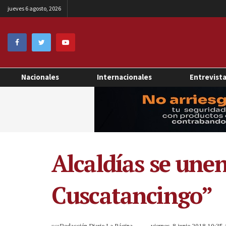
jueves 6 agosto, 2026
Nacionales
Internacionales
Entrevist
Alcaldías se une
Cuscatancingo”
por
Redacción Diario La Página
viernes, 8 junio 2018 10:35