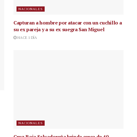
NACIONALES
Capturan a hombre por atacar con un cuchillo a
su ex pareja y a su ex suegra San Miguel
HACE 1 DÍA
NACIONALES
Cruz Roja Salvadoreña brinda cerca de 40