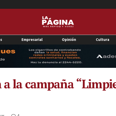
as
Empresarial
Opinión
Cultura
n a la campaña “Limpi
4
 AM