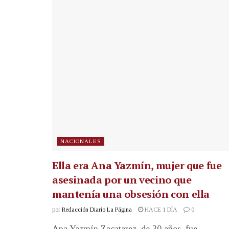
NACIONALES
Ella era Ana Yazmín, mujer que fue
asesinada por un vecino que
mantenía una obsesión con ella
por
Redacción Diario La Página
HACE 1 DÍA
0
Ana Yazmín Zacatarez, de 30 años, fue