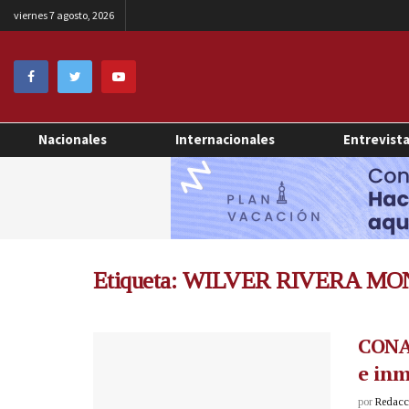
viernes 7 agosto, 2026
Nacionales
Internacionales
Entrevist
Etiqueta:
WILVER RIVERA MO
CONAB
e inm
por
Redacci