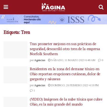
Etiqueta:
Tren
Tras prometer mejoras en sus prácticas de
seguridad, descarriló otro tren de la empresa
Norfolk Southern
por
Agencias
SÁBADO, 11 MARZO 2023 6:48 AM
0
Residentes en la zona del derrame tóxico en
Ohio reportan erupciones cutáneas, dolor de
garganta y náuseas
por
Agencias
DOMINGO, 26 FEBRERO 2023 4:19 PM
1
(VIDEO) Imágenes de la nube tóxica que cubre
Ohio, es la más grande del mundo