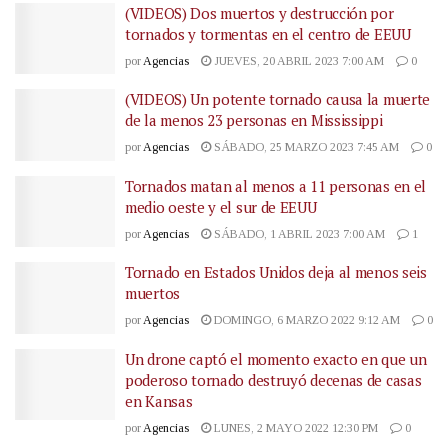
(VIDEOS) Dos muertos y destrucción por
tornados y tormentas en el centro de EEUU
por
Agencias
JUEVES, 20 ABRIL 2023 7:00 AM
0
(VIDEOS) Un potente tornado causa la muerte
de la menos 23 personas en Mississippi
por
Agencias
SÁBADO, 25 MARZO 2023 7:45 AM
0
Tornados matan al menos a 11 personas en el
medio oeste y el sur de EEUU
por
Agencias
SÁBADO, 1 ABRIL 2023 7:00 AM
1
Tornado en Estados Unidos deja al menos seis
muertos
por
Agencias
DOMINGO, 6 MARZO 2022 9:12 AM
0
Un drone captó el momento exacto en que un
poderoso tornado destruyó decenas de casas
en Kansas
por
Agencias
LUNES, 2 MAYO 2022 12:30 PM
0