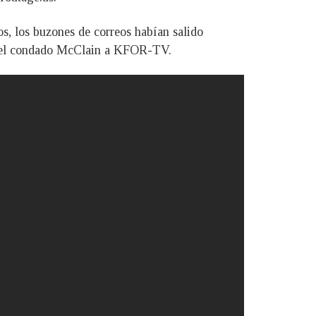
s, los buzones de correos habían salido
a del condado McClain a KFOR-TV.