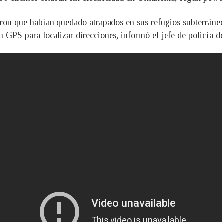
ron que habían quedado atrapados en sus refugios subterráneo
 GPS para localizar direcciones, informó el jefe de policí