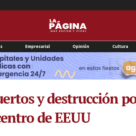
as
Empresarial
Opinión
Cultura
rtos y destrucción po
centro de EEUU