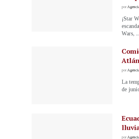
por
Agenci
¡Star W
escanda
Wars, ..
Comi
Atlán
por
Agenci
La temp
de juni
Ecua
lluvi
por
Agenci