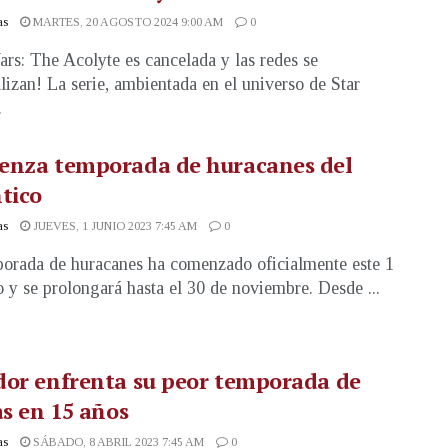
as
MARTES, 20 AGOSTO 2024 9:00 AM
0
ars: The Acolyte es cancelada y las redes se
lizan! La serie, ambientada en el universo de Star
.
enza temporada de huracanes del
tico
as
JUEVES, 1 JUNIO 2023 7:45 AM
0
orada de huracanes ha comenzado oficialmente este 1
o y se prolongará hasta el 30 de noviembre. Desde ...
dor enfrenta su peor temporada de
as en 15 años
as
SÁBADO, 8 ABRIL 2023 7:45 AM
0