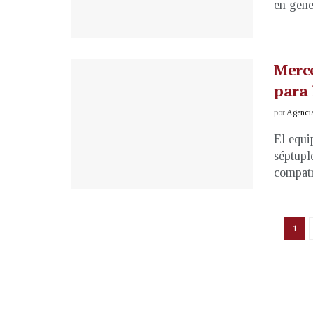
en gene
Merce
para 
por
Agenci
El equi
séptupl
compatr
1