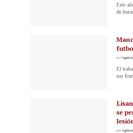
Este añ
de hura
Manch
futbo
por
Agenci
El trab
sus fru
Lisa
se pe
lesió
por
Agenci