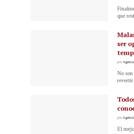
Finalme
que rest
Malas
ser o
temp
por
Agenci
No son 
revertir
Todos
conoc
por
Agenci
El mejo