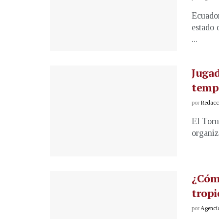
Ecuador
estado 
...
Jugad
temp
por
Redacci
El Torn
organiz
¿Cóm
tropi
por
Agenci