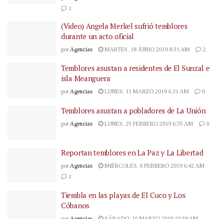
1
(Video) Angela Merkel sufrió temblores
durante un acto oficial
por
Agencias
MARTES, 18 JUNIO 2019 8:31 AM
2
Temblores asustan a residentes de El Sunzal e
isla Meanguera
por
Agencias
LUNES, 11 MARZO 2019 6:31 AM
0
Temblores asustan a pobladores de La Unión
por
Agencias
LUNES, 25 FEBRERO 2019 6:35 AM
0
Reportan temblores en La Paz y La Libertad
por
Agencias
MIÉRCOLES, 6 FEBRERO 2019 6:42 AM
1
Tiembla en las playas de El Cuco y Los
Cóbanos
por
Agencias
SÁBADO, 16 MARZO 2019 10:38 AM