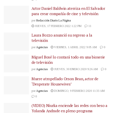
Actor Daniel Baldwin aterriza en El Salvador
para crear compañía de cine y televisión
por
Redacción Diario La Página
JUEVES, 17 FEBRERO 2022 1:22 PM
11
Laura Bozzo anunció su regreso a la
televisión
por
Agencias
VIERNES, 1 ABRIL 2022 9:05 AM
0
Miguel Bosé lo contará todo en una bioserie
de televisión
por
Agencias
JUEVES, 30 ENERO 2020 9:26 AM
0
Muere atropellado Orson Bean, actor de
‘Desperate Housewives’
por
Agencias
DOMINGO, 9 FEBRERO 2020 11:33 AM
0
(VIDEO) Niurka enciende las redes con beso a
Yolanda Andrade en pleno programa