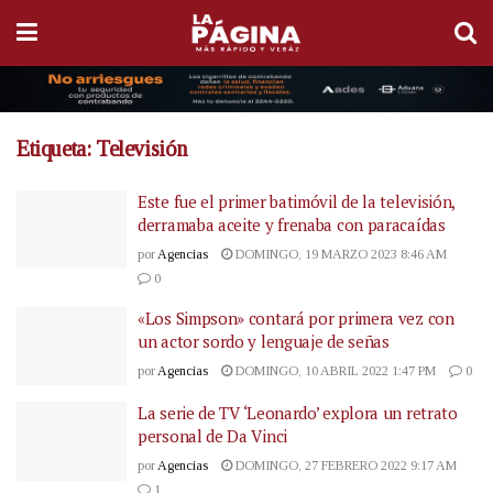
Etiqueta:
Televisión
Este fue el primer batimóvil de la televisión,
derramaba aceite y frenaba con paracaídas
por
Agencias
DOMINGO, 19 MARZO 2023 8:46 AM
0
«Los Simpson» contará por primera vez con
un actor sordo y lenguaje de señas
por
Agencias
DOMINGO, 10 ABRIL 2022 1:47 PM
0
La serie de TV ‘Leonardo’ explora un retrato
personal de Da Vinci
por
Agencias
DOMINGO, 27 FEBRERO 2022 9:17 AM
1