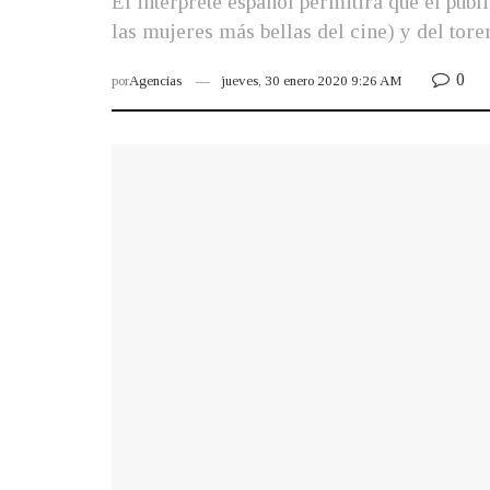
El intérprete español permitirá que el pú
las mujeres más bellas del cine) y del to
0
por
Agencias
jueves, 30 enero 2020 9:26 AM