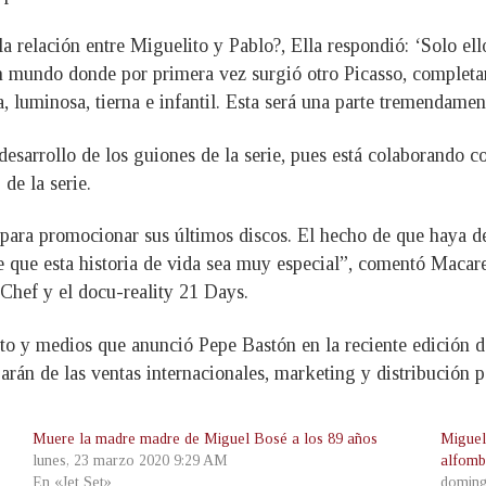
 relación entre Miguelito y Pablo?, Ella respondió: ‘Solo ello
n mundo donde por primera vez surgió otro Picasso, completame
a, luminosa, tierna e infantil. Esta será una parte tremendamen
esarrollo de los guiones de la serie, pues está colaborando con
de la serie.
para promocionar sus últimos discos. El hecho de que haya de
ace que esta historia de vida sea muy especial”, comentó Maca
rChef y el docu-reality 21 Days.
ento y medios que anunció Pepe Bastón en la reciente edició
arán de las ventas internacionales, marketing y distribución 
Muere la madre madre de Miguel Bosé a los 89 años
Miguel
lunes, 23 marzo 2020 9:29 AM
alfomb
En «Jet Set»
doming