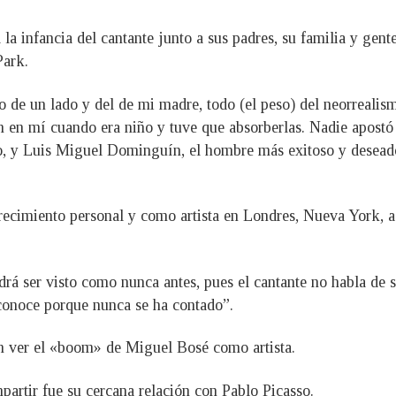
 la infancia del cantante junto a sus padres, su familia y gen
Park.
o de un lado y del de mi madre, todo (el peso) del neorrealismo
on en mí cuando era niño y tuve que absorberlas. Nadie apostó
, y Luis Miguel Dominguín, el hombre más exitoso y deseado,
cimiento personal y como artista en Londres, Nueva York, as
rá ser visto como nunca antes, pues el cantante no habla de su
 conoce porque nunca se ha contado”.
án ver el «boom» de Miguel Bosé como artista.
partir fue su cercana relación con Pablo Picasso.