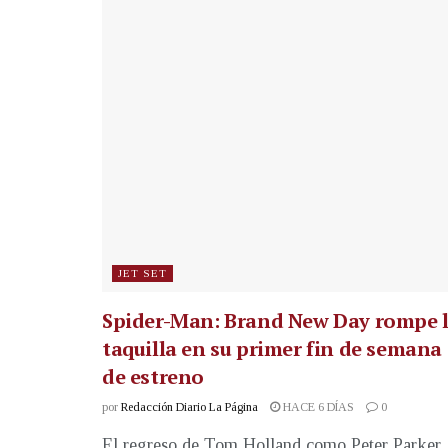
JET SET
Spider-Man: Brand New Day rompe 
taquilla en su primer fin de semana
de estreno
por
Redacción Diario La Página
HACE 6 DÍAS
0
El regreso de Tom Holland como Peter Parker