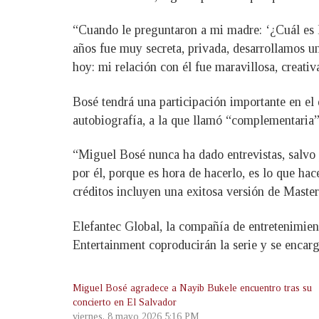
“Cuando le preguntaron a mi madre: ‘¿Cuál es la
años fue muy secreta, privada, desarrollamos u
hoy: mi relación con él fue maravillosa, creativ
Bosé tendrá una participación importante en el d
autobiografía, a la que llamó “complementaria” 
“Miguel Bosé nunca ha dado entrevistas, salvo 
por él, porque es hora de hacerlo, es lo que h
créditos incluyen una exitosa versión de Maste
Elefantec Global, la compañía de entretenimi
Entertainment coproducirán la serie y se encarg
Miguel Bosé agradece a Nayib Bukele encuentro tras su
concierto en El Salvador
viernes, 8 mayo 2026 5:16 PM