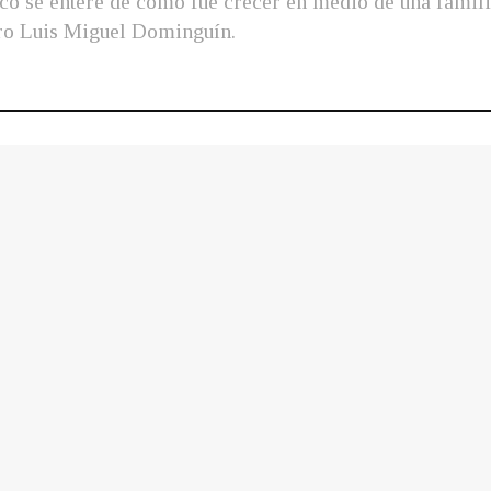
blico se entere de cómo fue crecer en medio de una fam
rero Luis Miguel Dominguín.