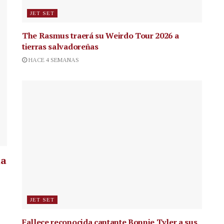
JET SET
The Rasmus traerá su Weirdo Tour 2026 a
tierras salvadoreñas
HACE 4 SEMANAS
la
JET SET
Fallece reconocida cantante
Bonnie Tyler a sus