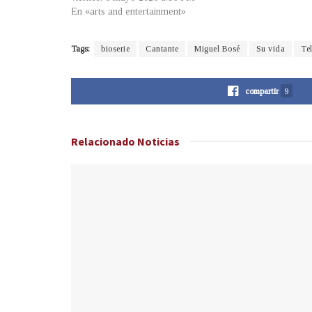
En «arts and entertainment»
Tags:
bioserie
Cantante
Miguel Bosé
Su vida
Te
compartir
9
Relacionado
Noticias