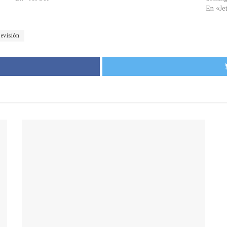
En «Je
levisión