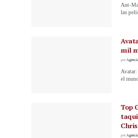
Ant-Man
las pel
Avata
mil m
por
Agenci
Avatar:
el mund
Top 
taqui
Chri
por
Agenci