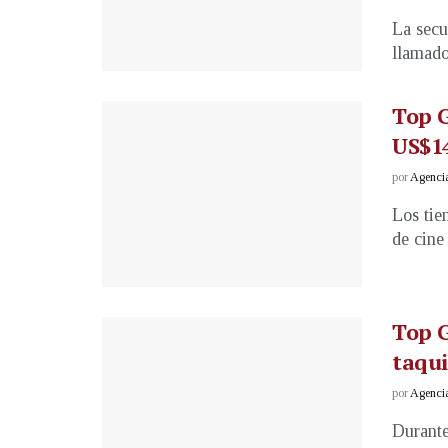
La secu
llamado
Top G
US$14
por
Agenci
Los tie
de cine
Top 
taqui
por
Agenci
Durante