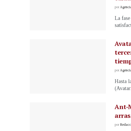
por
Agenci
La fase
satisfac
Avata
terce
tiem
por
Agenci
Hasta l
(Avatar
Ant-
arras
por
Redacci