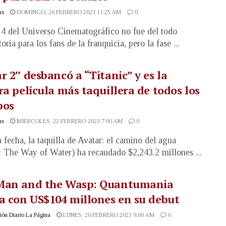
as
DOMINGO, 26 FEBRERO 2023 11:25 AM
0
 4 del Universo Cinematográfico no fue del todo
toria para los fans de la franquicia, pero la fase ...
r 2″ desbancó a “Titanic” y es la
ra película más taquillera de todos los
pos
as
MIÉRCOLES, 22 FEBRERO 2023 7:00 AM
0
a fecha, la taquilla de Avatar: el camino del agua
: The Way of Water) ha recaudado $2,243.2 millones ...
Man and the Wasp: Quantumania
a con US$104 millones en su debut
ón Diario La Página
LUNES, 20 FEBRERO 2023 9:00 AM
0