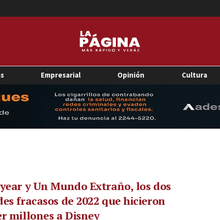
as
Empresarial
Opinión
Cultura
year y Un Mundo Extraño, los dos
es fracasos de 2022 que hicieron
r millones a Disney