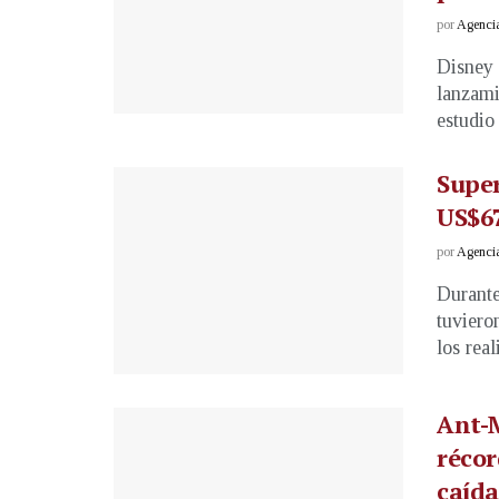
por
Agenci
Disney 
lanzami
estudio 
Super
US$67
por
Agenci
Durante
tuviero
los real
Ant-
récor
caída