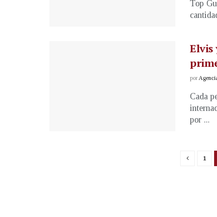
Top Gun
cantidad
Elvis
prime
por
Agenci
Cada pe
interna
por ...
1