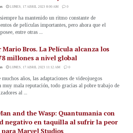
as
LUNES, 17 ABRIL 2023 8:00 AM
0
siempre ha mantenido un ritmo constante de
entos de películas importantes, pero ahora que el
posee, entre otras ...
 Mario Bros. La Película alcanza los
8 millones a nivel global
as
LUNES, 17 ABRIL 2023 11:12 AM
0
 muchos años, las adaptaciones de videojuegos
n muy mala reputación, todo gracias al pobre trabajo de
izadores al ...
Man and the Wasp: Quantumania con
d negativo en taquilla al sufrir la peor
 para Marvel Studios