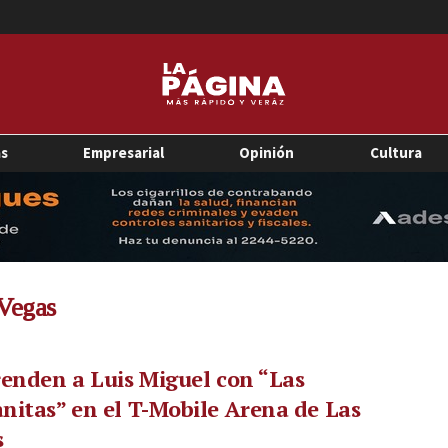
as
Empresarial
Opinión
Cultura
Vegas
enden a Luis Miguel con “Las
itas” en el T-Mobile Arena de Las
s