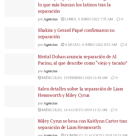
lo que más buscan los latinos tras la
separación
por
Agencias
LUNES, 6 JUNIO 2022 7:35 AM
0
Shakira y Gerard Piqué confirmaron su
separación
por
Agencias
SÁBADO, 4 JUNIO 2022 8:52 AM
0
Meital Dohan anuncia separación de Al
Pacino, al que describe como “viejo y tacaño”
por
Agencias
MIÉRCOLES, 19 FEBRERO 2020 11:04 AM
0
Salen detalles sobre la separación de Liam
Hemsworth y Miley Cyrus
por
Agencias
MIÉRCOLES, 14 AGOSTO 2019 11:32 AM
0
Miley Cyrus se besa con Kaitlynn Carter tras
separación de Liam Hemsworth
por
Agencias
DOMINGO, 11 AGOSTO 2019 10:33 AM