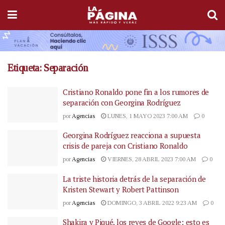
Etiqueta:
Separación
Cristiano Ronaldo pone fin a los rumores de
separación con Georgina Rodríguez
por
Agencias
LUNES, 1 MAYO 2023 7:00 AM
0
Georgina Rodríguez reacciona a supuesta
crisis de pareja con Cristiano Ronaldo
por
Agencias
VIERNES, 28 ABRIL 2023 7:00 AM
0
La triste historia detrás de la separación de
Kristen Stewart y Robert Pattinson
por
Agencias
DOMINGO, 3 ABRIL 2022 9:23 AM
0
Shakira y Piqué, los reyes de Google: esto es