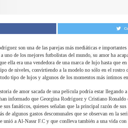
Co
dríguez son una de las parejas más mediáticas e importantes 
 a uno de los mejores futbolistas del mundo, su amor ha acapa
 que ella era una vendedora de una marca de lujo hasta que en 
tipo de niveles, convirtiendo a la modelo no sólo en el rostr
 todo tipo de lujos y algunos de los momentos más íntimos en
oria de amor sacada de una película podría estar llegando a 
 han informado que Georgina Rodríguez y Cristiano Ronaldo es
 sus fanáticos, quienes señalan que la principal razón de sus 
s de algunos gastos descomunales que se observan en la serie
se unió a Al-Nassr F.C y que conlleva también a una vida con