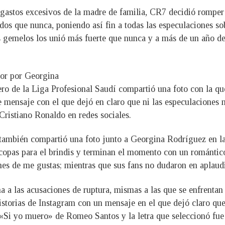
 gastos excesivos de la madre de familia, CR7 decidió romper 
dos que nunca, poniendo así fin a todas las especulaciones sob
 gemelos los unió más fuerte que nunca y a más de un año del
mor por Georgina
ero de la Liga Profesional Saudí compartió una foto con la q
e mensaje con el que dejó en claro que ni las especulaciones 
ristiano Ronaldo en redes sociales.
n también compartió una foto junto a Georgina Rodríguez en l
copas para el brindis y terminan el momento con un romántic
es de me gustas; mientras que sus fans no dudaron en aplaudir 
na a las acusaciones de ruptura, mismas a las que se enfrenta
storias de Instagram con un mensaje en el que dejó claro que 
«Si yo muero» de Romeo Santos y la letra que seleccionó fu