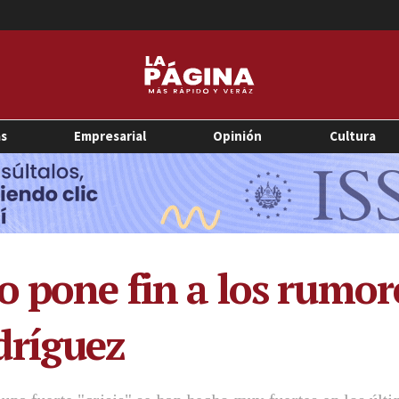
as
Empresarial
Opinión
Cultura
o pone fin a los rumor
dríguez