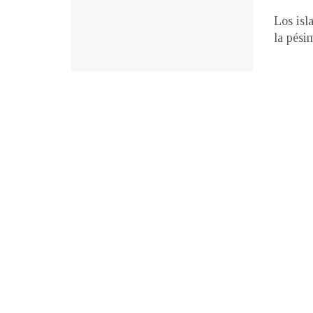
Los isl
la pési