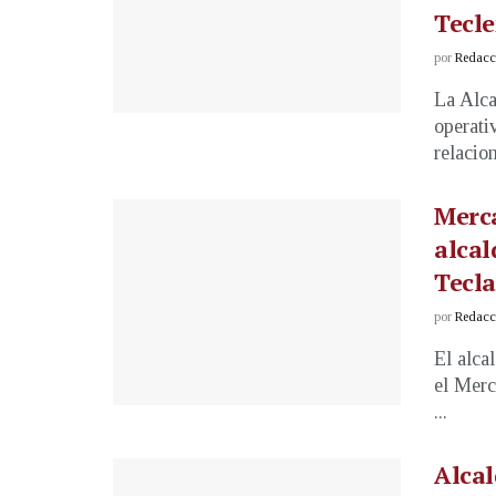
Tecl
por
Redacci
La Alca
operati
relacio
Merca
alcal
Tecla
por
Redacci
El alca
el Merc
...
Alcal