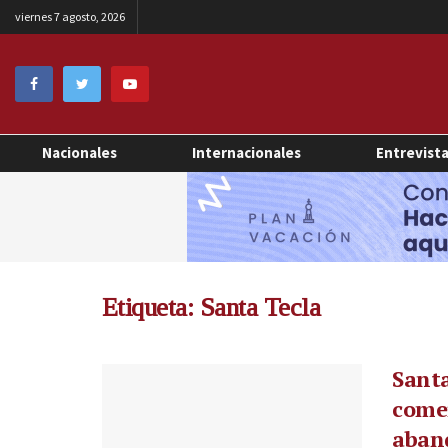
viernes 7 agosto, 2026
Nacionales
Internacionales
Entrevist
Etiqueta:
Santa Tecla
Santa
comer
aban