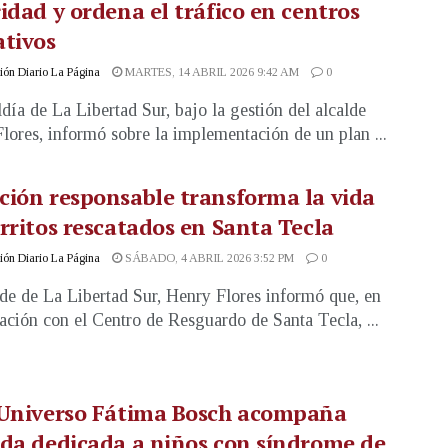
idad y ordena el tráfico en centros
tivos
ón Diario La Página
MARTES, 14 ABRIL 2026 9:42 AM
0
ldía de La Libertad Sur, bajo la gestión del alcalde
lores, informó sobre la implementación de un plan ...
ión responsable transforma la vida
rritos rescatados en Santa Tecla
ón Diario La Página
SÁBADO, 4 ABRIL 2026 3:52 PM
0
lde de La Libertad Sur, Henry Flores informó que, en
ación con el Centro de Resguardo de Santa Tecla, ...
 Universo Fátima Bosch acompaña
da dedicada a niños con síndrome de