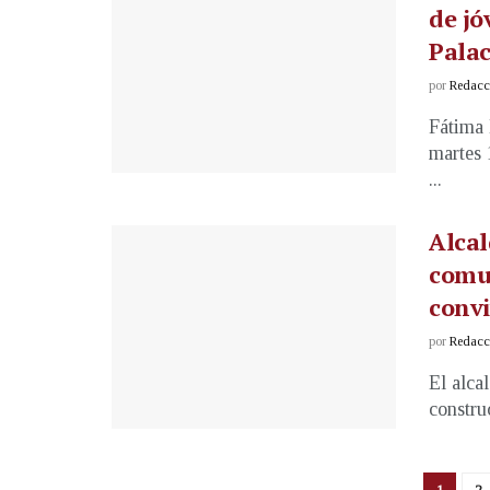
de jó
Palac
por
Redacci
Fátima 
martes 
...
Alcal
comun
conv
por
Redacci
El alca
constru
1
2