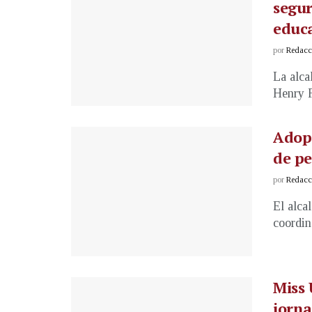
segur
educa
por
Redacci
La alca
Henry F
Adopc
de pe
por
Redacci
El alca
coordin
Miss
jorna