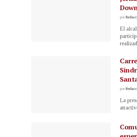
Dow
por
Redacci
El alca
partici
realizad
Carre
Síndr
Santa
por
Redacci
La pres
atractiv
Comu
espe