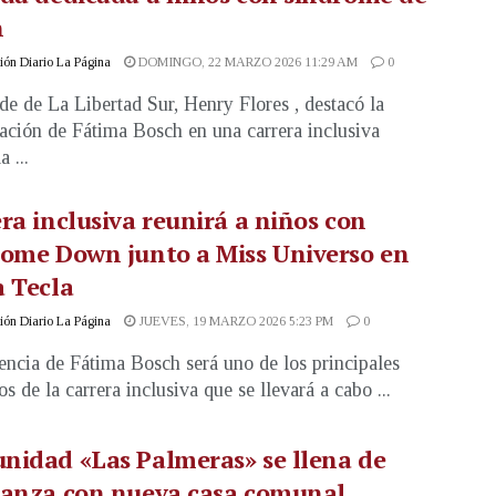
n
ón Diario La Página
DOMINGO, 22 MARZO 2026 11:29 AM
0
lde de La Libertad Sur, Henry Flores , destacó la
pación de Fátima Bosch en una carrera inclusiva
a ...
ra inclusiva reunirá a niños con
ome Down junto a Miss Universo en
 Tecla
ón Diario La Página
JUEVES, 19 MARZO 2026 5:23 PM
0
encia de Fátima Bosch será uno de los principales
os de la carrera inclusiva que se llevará a cabo ...
nidad «Las Palmeras» se llena de
ranza con nueva casa comunal