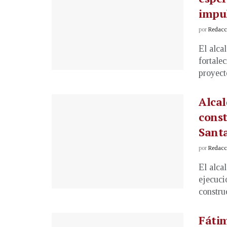
impul
por
Redacci
El alca
fortale
proyecto
Alcal
const
Santa
por
Redacci
El alca
ejecuci
construc
Fátim