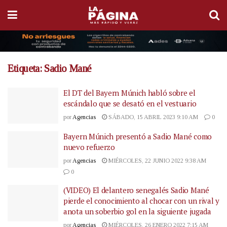
Etiqueta:
Sadio Mané
El DT del Bayern Múnich habló sobre el
escándalo que se desató en el vestuario
por
Agencias
SÁBADO, 15 ABRIL 2023 9:10 AM
0
Bayern Múnich presentó a Sadio Mané como
nuevo refuerzo
por
Agencias
MIÉRCOLES, 22 JUNIO 2022 9:38 AM
0
(VIDEO) El delantero senegalés Sadio Mané
pierde el conocimiento al chocar con un rival y
anota un soberbio gol en la siguiente jugada
por
Agencias
MIÉRCOLES, 26 ENERO 2022 7:15 AM