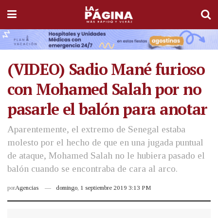
(VIDEO) Sadio Mané furioso
con Mohamed Salah por no
pasarle el balón para anotar
Aparentemente, el extremo de Senegal estaba
molesto por el hecho de que en una jugada puntual
de ataque, Mohamed Salah no le hubiera pasado el
balón cuando se encontraba de cara al arco.
por
Agencias
domingo, 1 septiembre 2019 3:13 PM