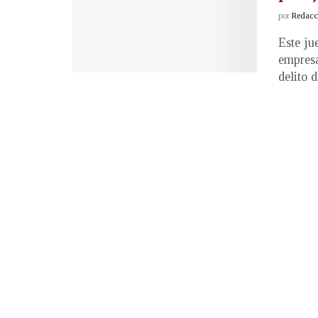
por
Redacci
Este ju
empresa
delito d