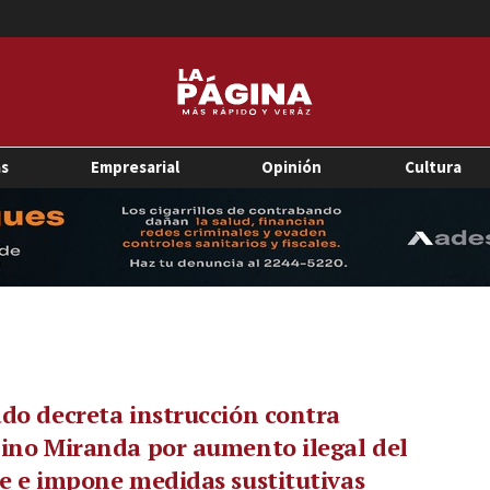
as
Empresarial
Opinión
Cultura
do decreta instrucción contra
ino Miranda por aumento ilegal del
e e impone medidas sustitutivas