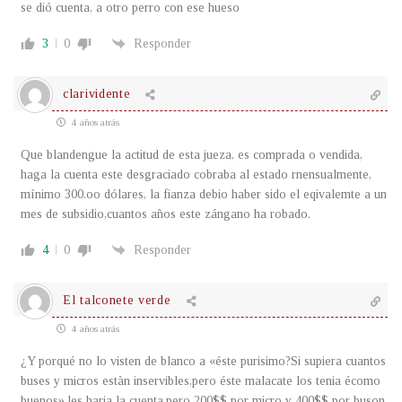
se dió cuenta, a otro perro con ese hueso
3
0
Responder
clarividente
4 años atrás
Que blandengue la actitud de esta jueza, es comprada o vendida,
haga la cuenta este desgraciado cobraba al estado rnensualmente,
mínimo 300.oo dólares, la fianza debio haber sido el eqivalemte a un
mes de subsidio,cuantos años este zángano ha robado.
4
0
Responder
El talconete verde
4 años atrás
¿Y porqué no lo visten de blanco a «éste purisimo?Si supiera cuantos
buses y micros estàn inservibles,pero éste malacate los tenia écomo
buenos»,les haria la cuenta,pero 200$$ por micro y 400$$ por buson,