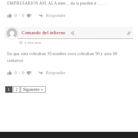
EMPRESARIOS ASI. ALA mier…da si pueden ir……
0
0
Responder
Comando del infierno
4 años atrás
En que ruta cobraban 35 nombre esos cobraban 50 y asta 60
centavos
0
0
Responder
1
2
Siguiente »