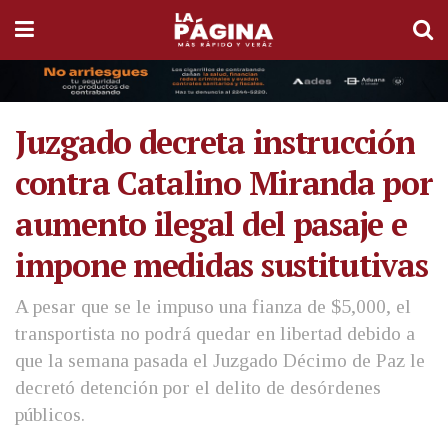
Juzgado decreta instrucción
contra Catalino Miranda por
aumento ilegal del pasaje e
impone medidas sustitutivas
A pesar que se le impuso una fianza de $5,000, el
transportista no podrá quedar en libertad debido a
que la semana pasada el Juzgado Décimo de Paz le
decretó detención por el delito de desórdenes
públicos.