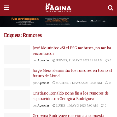
Etiqueta:
Rumores
José Mourinho: «Si el PSG me busca, no me ha
encontrado»
por
Agencias
JUEVES, 11 MAYO 2023 11:26 AM
0
Jorge Messi desmintió los rumores en torno al
futuro de Lionel
por
Agencias
MARTES, 9 MAYO 2023 10:38 AM
0
Cristiano Ronaldo pone fin a los rumores de
separación con Georgina Rodríguez
por
Agencias
LUNES, 1 MAYO 2023 7:00 AM
0
Georgina Rodríguez reacciona a supuesta