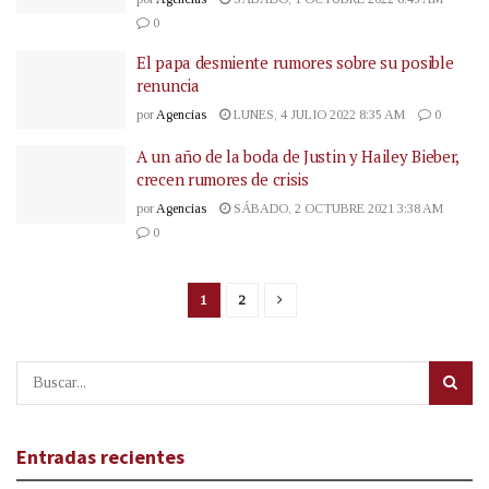
0
El papa desmiente rumores sobre su posible
renuncia
por
Agencias
LUNES, 4 JULIO 2022 8:35 AM
0
A un año de la boda de Justin y Hailey Bieber,
crecen rumores de crisis
por
Agencias
SÁBADO, 2 OCTUBRE 2021 3:38 AM
0
1
2
Entradas recientes