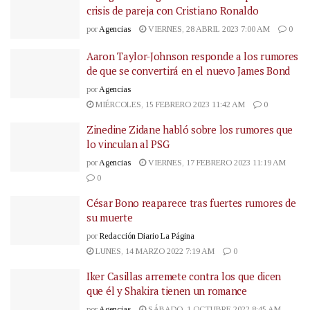
crisis de pareja con Cristiano Ronaldo
por
Agencias
VIERNES, 28 ABRIL 2023 7:00 AM
0
Aaron Taylor-Johnson responde a los rumores
de que se convertirá en el nuevo James Bond
por
Agencias
MIÉRCOLES, 15 FEBRERO 2023 11:42 AM
0
Zinedine Zidane habló sobre los rumores que
lo vinculan al PSG
por
Agencias
VIERNES, 17 FEBRERO 2023 11:19 AM
0
César Bono reaparece tras fuertes rumores de
su muerte
por
Redacción Diario La Página
LUNES, 14 MARZO 2022 7:19 AM
0
Iker Casillas arremete contra los que dicen
que él y Shakira tienen un romance
por
Agencias
SÁBADO, 1 OCTUBRE 2022 8:45 AM