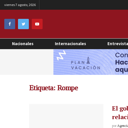
viernes 7 agosto, 2026
Nacionales
Internacionales
Entrevist
Etiqueta:
Rompe
El go
relac
por
Agenci