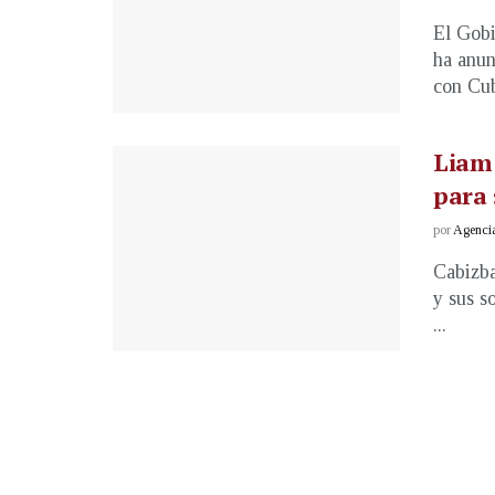
El Gobi
ha anun
con Cub
Liam 
para 
por
Agenci
Cabizba
y sus s
...