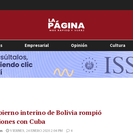
as
Empresarial
Opinión
Cultura
bierno interino de Bolivia rompió
iones con Cuba
as
VIERNES, 24 ENERO 2020 2:04 PM
4