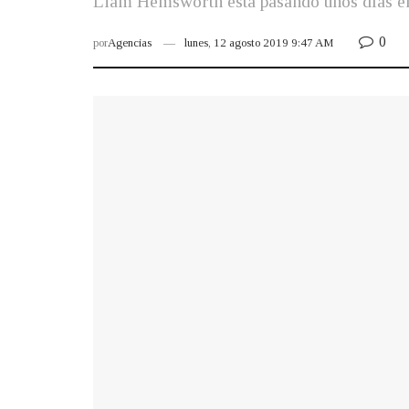
Liam Hemsworth está pasando unos días en
0
por
Agencias
lunes, 12 agosto 2019 9:47 AM