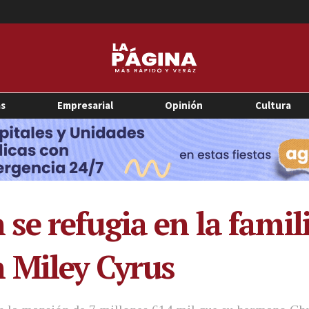
as
Empresarial
Opinión
Cultura
e refugia en la famil
 Miley Cyrus