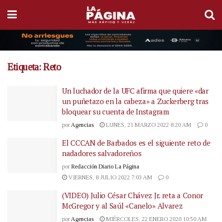
Etiqueta:
Reto
Un luchador de la UFC afirma que quiere «dar
un puñetazo en la cabeza» a Zuckerberg tras
bloquear su cuenta de Instagram
por
Agencias
LUNES, 21 MARZO 2022 8:20 AM
0
El CCCAN de Barbados es el siguiente reto de
nadadores salvadoreños
por
Redacción Diario La Página
VIERNES, 8 JULIO 2022 7:03 AM
0
(VIDEO) Julio César Chávez Jr. reta a Conor
McGregor y al Saúl «Canelo» Alvarez
por
Agencias
MIÉRCOLES, 22 ENERO 2020 10:50 AM