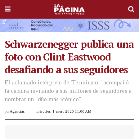
Schwarzenegger publica una
foto con Clint Eastwood
desafiando a sus seguidores
El aclamado intérprete de 'Terminator' acompañó
la captura invitando a sus millones de seguidores a
nombrar un "dúo más icónico".
por
Agencias
miércoles, 1 enero 2020 11:00 AM