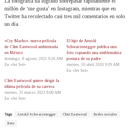
La fotografía ha logrado sobrepasar rápidamente el
millón de ‘me gusta’ en Instagram, mientras que en
Twitter ha recolectado casi tres mil comentarios en solo
un día.
«Cry Macho», nueva película
El hijo de Arnold
de Clint Eastwood ambientada
Schwarzenegger publica una
en México
foto copiando una emblemática
domingo, 8 agosto 2021 9:26 AM
postura de su padre
En «Jet Set»
viernes, 10 abril 2020 9:39 AM
En «Jet Set»
Clint Eastwood quiere dirigir la
última película de su carrera
viernes, 31 marzo 2023 8:00 AM
En «Jet Set»
Tags:
Arnold Schwarzenegger
Clint Eastwood
Redes sociales
Reto