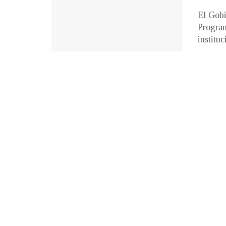
El Gobi
Program
institu