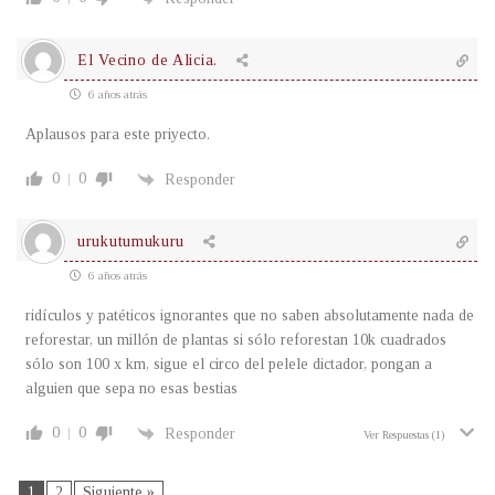
El Vecino de Alicia.
6 años atrás
Aplausos para este priyecto.
0
0
Responder
urukutumukuru
6 años atrás
ridículos y patéticos ignorantes que no saben absolutamente nada de
reforestar, un millón de plantas si sólo reforestan 10k cuadrados
sólo son 100 x km, sigue el circo del pelele dictador, pongan a
alguien que sepa no esas bestias
0
0
Responder
Ver Respuestas
(1)
1
2
Siguiente »