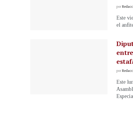
por
Redacci
Este vi
el anfi
Dipu
entre
esta
por
Redacci
Este lu
Asamble
Especial