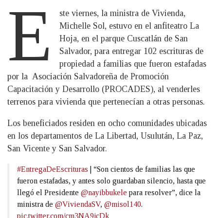
E
ste viernes, la ministra de Vivienda,
Michelle Sol, estuvo en el anfiteatro La
Hoja, en el parque Cuscatlán de San
Salvador, para entregar 102 escrituras de
propiedad a familias que fueron estafadas
por la Asociación Salvadoreña de Promoción
Capacitación y Desarrollo (PROCADES), al venderles
terrenos para vivienda que pertenecían a otras personas.
Los beneficiados residen en ocho comunidades ubicadas
en los departamentos de La Libertad, Usulután, La Paz,
San Vicente y San Salvador.
#EntregaDeEscrituras
| “Son cientos de familias las que
fueron estafadas, y antes solo guardaban silencio, hasta que
llegó el Presidente
@nayibbukele
para resolver”, dice la
ministra de
@ViviendaSV
,
@misol140
.
pic.twitter.com/cm3NA9jcDk