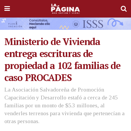
Ministerio de Vivienda
entrega escrituras de
propiedad a 102 familias de
caso PROCADES
La Asociación Salvadoreña de Promoción
Capacitación y Desarrollo estafó a cerca de 245
familias por un monto de $5.3 millones, al
venderles terrenos para vivienda que pertenecían a
otras personas.